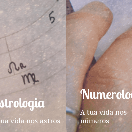
Numerolo
strologia
A tua vida nos
tua vida nos astros
números