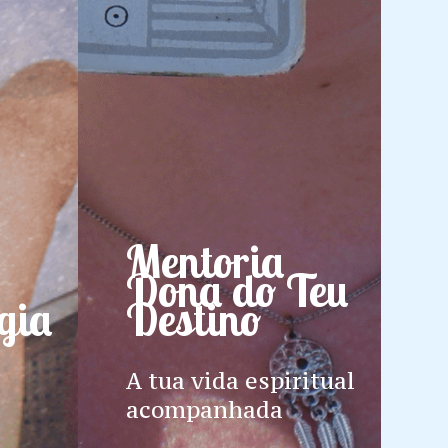
Mentoria
Dona do Teu
gia
Destino
A tua vida espiritual
acompanhada