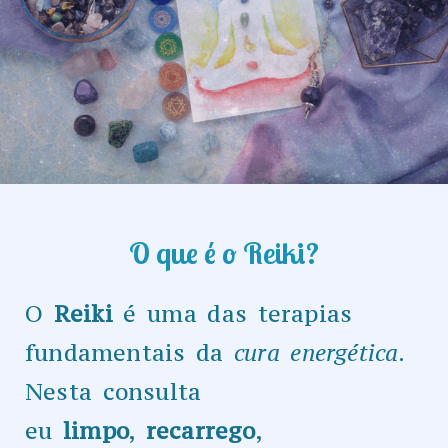
O que é o Reiki?​
O
Reiki
é uma das terapias
fundamentais da
cura energética
.
Nesta consulta
eu
limpo
,
recarrego
,