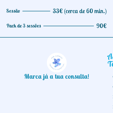
33€ (cerca de 60 min.)
Sessão
90€
Pack de 3 sessões
A
T
Marca já a tua consulta!