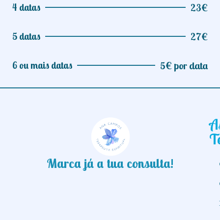
4 datas
23€
5 datas
27€
6 ou mais datas
5€ por data
A
T
Marca já a tua consulta!