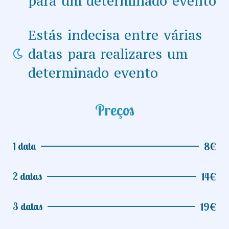
para um determinado evento
Estás indecisa entre várias
datas para realizares um
determinado evento
Preços
1 data
8€
2 datas
14€
3 datas
19€