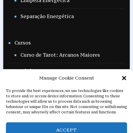
Limpeza Energética
Separação Energética
Cursos
Curso de Tarot: Arcanos Maiores​
Workshops
Manage Cookie Consent
Workshop de Limpeza Energética
To provide the best experiences, we use technologies like cookies
to store and/or access device information. Consenting to these
Masterclasses
technologies will allow us to process data such as browsing
behaviour or unique IDs on this site. Not consenting or withdrawing
Masterclass de Intuição
consent, may adversely affect certain features and functions.
ACCEPT