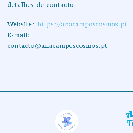
detalhes de contacto:
Website:
https://anacamposcosmos.pt
E-mail:
contacto@anacamposcosmos.pt
A
T