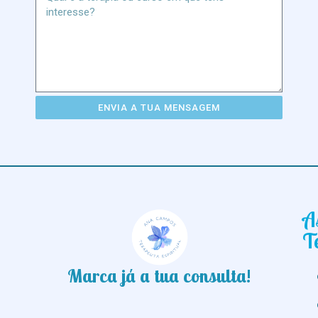
ENVIA A TUA MENSAGEM
A
T
Marca já a tua consulta!